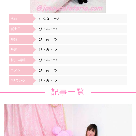
かんなちゃん
名前
ひ・み・つ
誕生日
ひ・み・つ
年齢
ひ・み・つ
星座
ひ・み・つ
特技 /趣味
ひ・み・つ
コメント
ひ・み・つ
MPランク
記事一覧